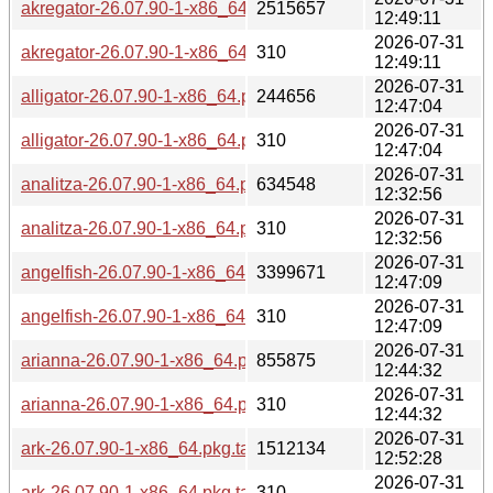
akregator-26.07.90-1-x86_64.pkg.tar.zst
2515657
12:49:11
2026-07-31
akregator-26.07.90-1-x86_64.pkg.tar.zst.sig
310
12:49:11
2026-07-31
alligator-26.07.90-1-x86_64.pkg.tar.zst
244656
12:47:04
2026-07-31
alligator-26.07.90-1-x86_64.pkg.tar.zst.sig
310
12:47:04
2026-07-31
analitza-26.07.90-1-x86_64.pkg.tar.zst
634548
12:32:56
2026-07-31
analitza-26.07.90-1-x86_64.pkg.tar.zst.sig
310
12:32:56
2026-07-31
angelfish-26.07.90-1-x86_64.pkg.tar.zst
3399671
12:47:09
2026-07-31
angelfish-26.07.90-1-x86_64.pkg.tar.zst.sig
310
12:47:09
2026-07-31
arianna-26.07.90-1-x86_64.pkg.tar.zst
855875
12:44:32
2026-07-31
arianna-26.07.90-1-x86_64.pkg.tar.zst.sig
310
12:44:32
2026-07-31
ark-26.07.90-1-x86_64.pkg.tar.zst
1512134
12:52:28
2026-07-31
ark-26.07.90-1-x86_64.pkg.tar.zst.sig
310