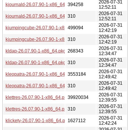
2026-07-31
kjournald-26.07.90-1-x86_64.pkg.tar.zst
394258
12:52:11
2026-07-31
kjournald-26.07.90-1-x86_64.pkg.tar.zst.sig
310
12:52:11
2026-07-31
kjumpingcube-26.07.90-1-x86_64.pkg.tar.zst
499094
12:42:19
2026-07-31
kjumpingcube-26.07.90-1-x86_64.pkg.tar.zst.sig
310
12:42:19
2026-07-31
kldap-26.07.90-1-x86_64.pkg.tar.zst
268343
12:34:47
2026-07-31
kldap-26.07.90-1-x86_64.pkg.tar.zst.sig
310
12:34:47
2026-07-31
kleopatra-26.07.90-1-x86_64.pkg.tar.zst
3553184
12:49:42
2026-07-31
kleopatra-26.07.90-1-x86_64.pkg.tar.zst.sig
310
12:49:42
2026-07-31
klettres-26.07.90-1-x86_64.pkg.tar.zst
39920034
12:39:55
2026-07-31
klettres-26.07.90-1-x86_64.pkg.tar.zst.sig
310
12:39:55
2026-07-31
klickety-26.07.90-1-x86_64.pkg.tar.zst
1627112
12:42:24
2026-07-31