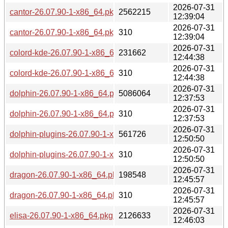
2026-07-31
cantor-26.07.90-1-x86_64.pkg.tar.zst
2562215
12:39:04
2026-07-31
cantor-26.07.90-1-x86_64.pkg.tar.zst.sig
310
12:39:04
2026-07-31
colord-kde-26.07.90-1-x86_64.pkg.tar.zst
231662
12:44:38
2026-07-31
colord-kde-26.07.90-1-x86_64.pkg.tar.zst.sig
310
12:44:38
2026-07-31
dolphin-26.07.90-1-x86_64.pkg.tar.zst
5086064
12:37:53
2026-07-31
dolphin-26.07.90-1-x86_64.pkg.tar.zst.sig
310
12:37:53
2026-07-31
dolphin-plugins-26.07.90-1-x86_64.pkg.tar.zst
561726
12:50:50
2026-07-31
dolphin-plugins-26.07.90-1-x86_64.pkg.tar.zst.sig
310
12:50:50
2026-07-31
dragon-26.07.90-1-x86_64.pkg.tar.zst
198548
12:45:57
2026-07-31
dragon-26.07.90-1-x86_64.pkg.tar.zst.sig
310
12:45:57
2026-07-31
elisa-26.07.90-1-x86_64.pkg.tar.zst
2126633
12:46:03