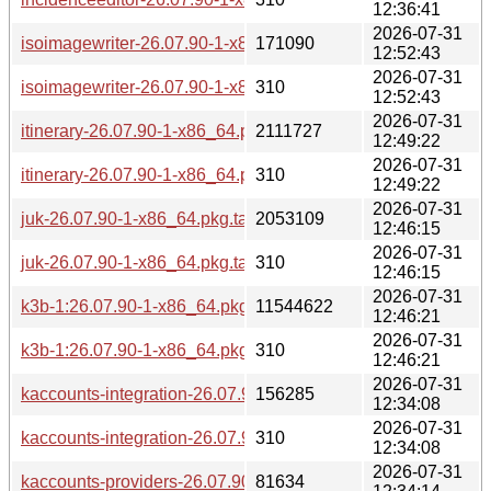
12:36:41
2026-07-31
isoimagewriter-26.07.90-1-x86_64.pkg.tar.zst
171090
12:52:43
2026-07-31
isoimagewriter-26.07.90-1-x86_64.pkg.tar.zst.sig
310
12:52:43
2026-07-31
itinerary-26.07.90-1-x86_64.pkg.tar.zst
2111727
12:49:22
2026-07-31
itinerary-26.07.90-1-x86_64.pkg.tar.zst.sig
310
12:49:22
2026-07-31
juk-26.07.90-1-x86_64.pkg.tar.zst
2053109
12:46:15
2026-07-31
juk-26.07.90-1-x86_64.pkg.tar.zst.sig
310
12:46:15
2026-07-31
k3b-1:26.07.90-1-x86_64.pkg.tar.zst
11544622
12:46:21
2026-07-31
k3b-1:26.07.90-1-x86_64.pkg.tar.zst.sig
310
12:46:21
2026-07-31
kaccounts-integration-26.07.90-1-x86_64.pkg.tar.zst
156285
12:34:08
2026-07-31
kaccounts-integration-26.07.90-1-x86_64.pkg.tar.zst.sig
310
12:34:08
2026-07-31
kaccounts-providers-26.07.90-1-x86_64.pkg.tar.zst
81634