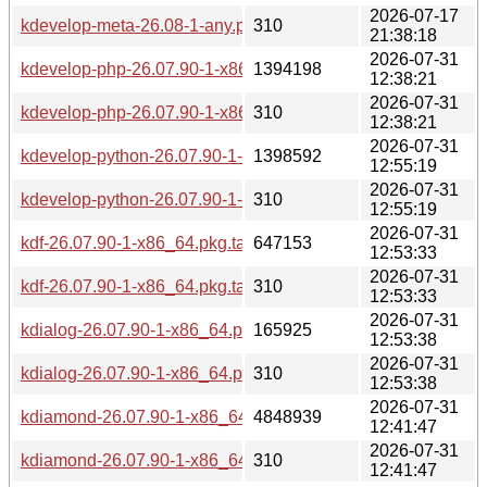
2026-07-17
kdevelop-meta-26.08-1-any.pkg.tar.zst.sig
310
21:38:18
2026-07-31
kdevelop-php-26.07.90-1-x86_64.pkg.tar.zst
1394198
12:38:21
2026-07-31
kdevelop-php-26.07.90-1-x86_64.pkg.tar.zst.sig
310
12:38:21
2026-07-31
kdevelop-python-26.07.90-1-x86_64.pkg.tar.zst
1398592
12:55:19
2026-07-31
kdevelop-python-26.07.90-1-x86_64.pkg.tar.zst.sig
310
12:55:19
2026-07-31
kdf-26.07.90-1-x86_64.pkg.tar.zst
647153
12:53:33
2026-07-31
kdf-26.07.90-1-x86_64.pkg.tar.zst.sig
310
12:53:33
2026-07-31
kdialog-26.07.90-1-x86_64.pkg.tar.zst
165925
12:53:38
2026-07-31
kdialog-26.07.90-1-x86_64.pkg.tar.zst.sig
310
12:53:38
2026-07-31
kdiamond-26.07.90-1-x86_64.pkg.tar.zst
4848939
12:41:47
2026-07-31
kdiamond-26.07.90-1-x86_64.pkg.tar.zst.sig
310
12:41:47