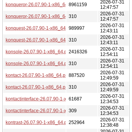
2026-07-31
konqueror-26.07.90-1-x86_64.pkg.tar.zst
8961159
12:47:57
2026-07-31
konqueror-26.07.90-1-x86_64.pkg.tar.zst.sig
310
12:47:57
2026-07-31
konquest-26.07.90-1-x86_64.pkg.tar.zst
989997
12:43:11
2026-07-31
konquest-26.07.90-1-x86_64.pkg.tar.zst.sig
310
12:43:11
2026-07-31
konsole-26.07.90-1-x86_64.pkg.tar.zst
2416326
12:54:11
2026-07-31
konsole-26.07.90-1-x86_64.pkg.tar.zst.sig
310
12:54:11
2026-07-31
kontact-26.07.90-1-x86_64.pkg.tar.zst
887520
12:49:59
2026-07-31
kontact-26.07.90-1-x86_64.pkg.tar.zst.sig
310
12:49:59
2026-07-31
kontactinterface-26.07.90-1-x86_64.pkg.tar.zst
61687
12:34:53
2026-07-31
kontactinterface-26.07.90-1-x86_64.pkg.tar.zst.sig
309
12:34:53
2026-07-31
kontrast-26.07.90-1-x86_64.pkg.tar.zst
252964
12:38:48
2026-07-31