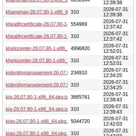
12:39:38
2026-07-31
khangman-26.07.90-1-x86_64.pkg.tar.zst.sig
310
12:39:38
2026-07-31
khealthcertificate-26.07.90-1-x86_64.pkg.tar.zst
554969
12:37:42
2026-07-31
khealthcertificate-26.07.90-1-x86_64.pkg.tar.zst.sig
310
12:37:42
2026-07-31
khelpcenter-26.07.90-1-x86_64.pkg.tar.zst
4996820
12:52:01
2026-07-31
khelpcenter-26.07.90-1-x86_64.pkg.tar.zst.sig
310
12:52:01
2026-07-31
kidentitymanagement-26.07.90-1-x86_64.pkg.tar.zst
234910
12:34:25
2026-07-31
kidentitymanagement-26.07.90-1-x86_64.pkg.tar.zst.sig
310
12:34:25
2026-07-31
kig-26.07.90-1-x86_64.pkg.tar.zst
3685761
12:39:43
2026-07-31
kig-26.07.90-1-x86_64.pkg.tar.zst.sig
310
12:39:43
2026-07-31
kigo-26.07.90-1-x86_64.pkg.tar.zst
5044720
12:42:03
2026-07-31
kigo-26.07.90-1-x86_64.pkg.tar.zst.sig
310