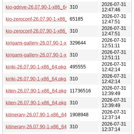
2026-07-31
kio-gdrive-26.07.90-1-x86_64.pkg.tar.zst.sig
310
12:47:46
2026-07-31
kio-zeroconf-26.07.90-1-x86_64.pkg.tar.zst
65185
12:47:51
2026-07-31
kio-zeroconf-26.07.90-1-x86_64.pkg.tar.zst.sig
310
12:47:51
2026-07-31
kirigami-gallery-26.07.90-1-x86_64.pkg.tar.zst
329644
12:51:11
2026-07-31
kirigami-gallery-26.07.90-1-x86_64.pkg.tar.zst.sig
310
12:51:11
2026-07-31
kiriki-26.07.90-1-x86_64.pkg.tar.zst
495555
12:42:14
2026-07-31
kiriki-26.07.90-1-x86_64.pkg.tar.zst.sig
310
12:42:14
2026-07-31
kiten-26.07.90-1-x86_64.pkg.tar.zst
11736516
12:39:49
2026-07-31
kiten-26.07.90-1-x86_64.pkg.tar.zst.sig
310
12:39:49
2026-07-31
kitinerary-26.07.90-1-x86_64.pkg.tar.zst
1908948
12:37:14
2026-07-31
kitinerary-26.07.90-1-x86_64.pkg.tar.zst.sig
310
12:37:14