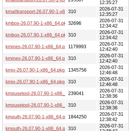
12:35:27
2026-07-31
kmailtransport-26.07.90-1-x86_64.pkg.tar.zst.sig
310
12:35:27
2026-07-31
kmbox-26.07.90-1-x86_64.pkg.tar.zst
32696
12:34:42
2026-07-31
kmbox-26.07.90-1-x86_64.pkg.tar.zst.sig
310
12:34:42
2026-07-31
kmines-26.07.90-1-x86_64.pkg.tar.zst
1179993
12:42:40
2026-07-31
kmines-26.07.90-1-x86_64.pkg.tar.zst.sig
310
12:42:40
2026-07-31
kmix-26.07.90-1-x86_64.pkg.tar.zst
1345756
12:46:48
2026-07-31
kmix-26.07.90-1-x86_64.pkg.tar.zst.sig
310
12:46:48
2026-07-31
kmousetool-26.07.90-1-x86_64.pkg.tar.zst
239041
12:38:36
2026-07-31
kmousetool-26.07.90-1-x86_64.pkg.tar.zst.sig
310
12:38:36
2026-07-31
kmouth-26.07.90-1-x86_64.pkg.tar.zst
1844250
12:38:42
2026-07-31
kmouth-26.07.90-1-x86_64.pkg.tar.zst.sig
310