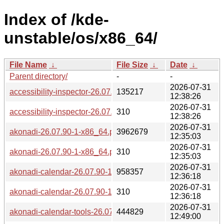
Index of /kde-
unstable/os/x86_64/
File Name
↓
File Size
↓
Date
↓
Parent directory/
-
-
2026-07-31
accessibility-inspector-26.07.90-1-x86_64.pkg.tar.zst
135217
12:38:26
2026-07-31
accessibility-inspector-26.07.90-1-x86_64.pkg.tar.zst.sig
310
12:38:26
2026-07-31
akonadi-26.07.90-1-x86_64.pkg.tar.zst
3962679
12:35:03
2026-07-31
akonadi-26.07.90-1-x86_64.pkg.tar.zst.sig
310
12:35:03
2026-07-31
akonadi-calendar-26.07.90-1-x86_64.pkg.tar.zst
958357
12:36:18
2026-07-31
akonadi-calendar-26.07.90-1-x86_64.pkg.tar.zst.sig
310
12:36:18
2026-07-31
akonadi-calendar-tools-26.07.90-1-x86_64.pkg.tar.zst
444829
12:49:00