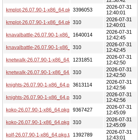
12:38:42
2026-07-31
kmplot-26.07.90-1-x86_64.pkg.tar.zst
3396053
12:40:01
2026-07-31
kmplot-26.07.90-1-x86_64.pkg.tar.zst.sig
310
12:40:01
2026-07-31
knavalbattle-26.07.90-1-x86_64.pkg.tar.zst
1640014
12:42:45
2026-07-31
knavalbattle-26.07.90-1-x86_64.pkg.tar.zst.sig
310
12:42:45
2026-07-31
knetwalk-26.07.90-1-x86_64.pkg.tar.zst
1231851
12:42:50
2026-07-31
knetwalk-26.07.90-1-x86_64.pkg.tar.zst.sig
310
12:42:50
2026-07-31
knights-26.07.90-1-x86_64.pkg.tar.zst
3613114
12:42:56
2026-07-31
knights-26.07.90-1-x86_64.pkg.tar.zst.sig
310
12:42:56
2026-07-31
koko-26.07.90-1-x86_64.pkg.tar.zst
9367427
12:45:09
2026-07-31
koko-26.07.90-1-x86_64.pkg.tar.zst.sig
310
12:45:09
2026-07-31
kolf-26.07.90-1-x86_64.pkg.tar.zst
1392789
12:43:01