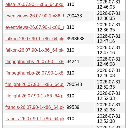
2026-07-31
elisa-26.07.90-1-x86_64.pkg.tar.zst.sig
310
12:46:03
2026-07-31
eventviews-26.07.90-1-x86_64.pkg.tar.zst
790433
12:36:35
2026-07-31
eventviews-26.07.90-1-x86_64.pkg.tar.zst.sig
310
12:36:35
2026-07-31
falkon-26.07.90-1-x86_64.pkg.tar.zst
3593638
12:47:16
2026-07-31
falkon-26.07.90-1-x86_64.pkg.tar.zst.sig
310
12:47:16
2026-07-31
ffmpegthumbs-26.07.90-1-x86_64.pkg.tar.zst
34241
12:46:08
2026-07-31
ffmpegthumbs-26.07.90-1-x86_64.pkg.tar.zst.sig
310
12:46:08
2026-07-31
filelight-26.07.90-1-x86_64.pkg.tar.zst
790548
12:52:33
2026-07-31
filelight-26.07.90-1-x86_64.pkg.tar.zst.sig
310
12:52:33
2026-07-31
francis-26.07.90-1-x86_64.pkg.tar.zst
99539
12:52:38
2026-07-31
francis-26.07.90-1-x86_64.pkg.tar.zst.sig
310
12:52:38
2026-07-31