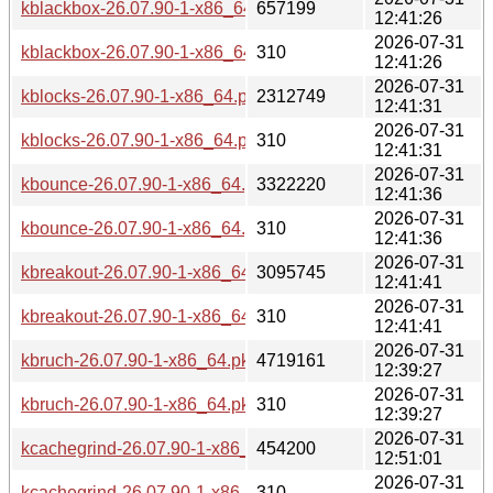
kblackbox-26.07.90-1-x86_64.pkg.tar.zst
657199
12:41:26
2026-07-31
kblackbox-26.07.90-1-x86_64.pkg.tar.zst.sig
310
12:41:26
2026-07-31
kblocks-26.07.90-1-x86_64.pkg.tar.zst
2312749
12:41:31
2026-07-31
kblocks-26.07.90-1-x86_64.pkg.tar.zst.sig
310
12:41:31
2026-07-31
kbounce-26.07.90-1-x86_64.pkg.tar.zst
3322220
12:41:36
2026-07-31
kbounce-26.07.90-1-x86_64.pkg.tar.zst.sig
310
12:41:36
2026-07-31
kbreakout-26.07.90-1-x86_64.pkg.tar.zst
3095745
12:41:41
2026-07-31
kbreakout-26.07.90-1-x86_64.pkg.tar.zst.sig
310
12:41:41
2026-07-31
kbruch-26.07.90-1-x86_64.pkg.tar.zst
4719161
12:39:27
2026-07-31
kbruch-26.07.90-1-x86_64.pkg.tar.zst.sig
310
12:39:27
2026-07-31
kcachegrind-26.07.90-1-x86_64.pkg.tar.zst
454200
12:51:01
2026-07-31
kcachegrind-26.07.90-1-x86_64.pkg.tar.zst.sig
310