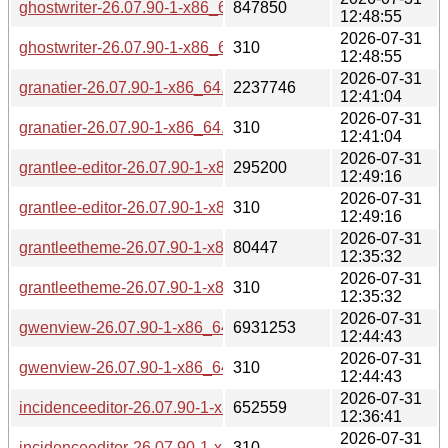
ghostwriter-26.07.90-1-x86_64.pkg.tar.zst
847850
12:48:55
2026-07-31
ghostwriter-26.07.90-1-x86_64.pkg.tar.zst.sig
310
12:48:55
2026-07-31
granatier-26.07.90-1-x86_64.pkg.tar.zst
2237746
12:41:04
2026-07-31
granatier-26.07.90-1-x86_64.pkg.tar.zst.sig
310
12:41:04
2026-07-31
grantlee-editor-26.07.90-1-x86_64.pkg.tar.zst
295200
12:49:16
2026-07-31
grantlee-editor-26.07.90-1-x86_64.pkg.tar.zst.sig
310
12:49:16
2026-07-31
grantleetheme-26.07.90-1-x86_64.pkg.tar.zst
80447
12:35:32
2026-07-31
grantleetheme-26.07.90-1-x86_64.pkg.tar.zst.sig
310
12:35:32
2026-07-31
gwenview-26.07.90-1-x86_64.pkg.tar.zst
6931253
12:44:43
2026-07-31
gwenview-26.07.90-1-x86_64.pkg.tar.zst.sig
310
12:44:43
2026-07-31
incidenceeditor-26.07.90-1-x86_64.pkg.tar.zst
652559
12:36:41
2026-07-31
incidenceeditor-26.07.90-1-x86_64.pkg.tar.zst.sig
310