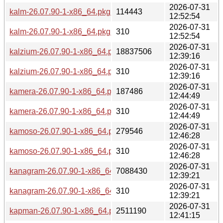
2026-07-31
kalm-26.07.90-1-x86_64.pkg.tar.zst
114443
12:52:54
2026-07-31
kalm-26.07.90-1-x86_64.pkg.tar.zst.sig
310
12:52:54
2026-07-31
kalzium-26.07.90-1-x86_64.pkg.tar.zst
18837506
12:39:16
2026-07-31
kalzium-26.07.90-1-x86_64.pkg.tar.zst.sig
310
12:39:16
2026-07-31
kamera-26.07.90-1-x86_64.pkg.tar.zst
187486
12:44:49
2026-07-31
kamera-26.07.90-1-x86_64.pkg.tar.zst.sig
310
12:44:49
2026-07-31
kamoso-26.07.90-1-x86_64.pkg.tar.zst
279546
12:46:28
2026-07-31
kamoso-26.07.90-1-x86_64.pkg.tar.zst.sig
310
12:46:28
2026-07-31
kanagram-26.07.90-1-x86_64.pkg.tar.zst
7088430
12:39:21
2026-07-31
kanagram-26.07.90-1-x86_64.pkg.tar.zst.sig
310
12:39:21
2026-07-31
kapman-26.07.90-1-x86_64.pkg.tar.zst
2511190
12:41:15