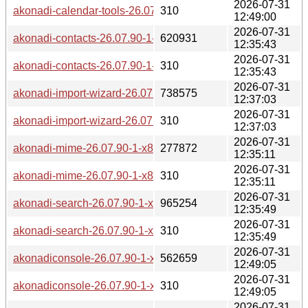
2026-07-31
akonadi-calendar-tools-26.07.90-1-x86_64.pkg.tar.zst.sig
310
12:49:00
2026-07-31
akonadi-contacts-26.07.90-1-x86_64.pkg.tar.zst
620931
12:35:43
2026-07-31
akonadi-contacts-26.07.90-1-x86_64.pkg.tar.zst.sig
310
12:35:43
2026-07-31
akonadi-import-wizard-26.07.90-1-x86_64.pkg.tar.zst
738575
12:37:03
2026-07-31
akonadi-import-wizard-26.07.90-1-x86_64.pkg.tar.zst.sig
310
12:37:03
2026-07-31
akonadi-mime-26.07.90-1-x86_64.pkg.tar.zst
277872
12:35:11
2026-07-31
akonadi-mime-26.07.90-1-x86_64.pkg.tar.zst.sig
310
12:35:11
2026-07-31
akonadi-search-26.07.90-1-x86_64.pkg.tar.zst
965254
12:35:49
2026-07-31
akonadi-search-26.07.90-1-x86_64.pkg.tar.zst.sig
310
12:35:49
2026-07-31
akonadiconsole-26.07.90-1-x86_64.pkg.tar.zst
562659
12:49:05
2026-07-31
akonadiconsole-26.07.90-1-x86_64.pkg.tar.zst.sig
310
12:49:05
2026-07-31