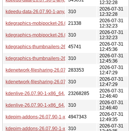
12:32:28
2026-07-31
kdeedu-data-26.07.90-1-any.pkg.tar.zst.sig
310
12:32:28
2026-07-31
kdegraphics-mobipocket-26.07.90-1-x86_64.pkg.tar.zst
21338
12:32:23
2026-07-31
kdegraphics-mobipocket-26.07.90-1-x86_64.pkg.tar.zst.sig
310
12:32:23
2026-07-31
kdegraphics-thumbnailers-26.07.90-1-x86_64.pkg.tar.zst
45741
12:45:36
2026-07-31
kdegraphics-thumbnailers-26.07.90-1-x86_64.pkg.tar.zst.sig
310
12:45:36
2026-07-31
kdenetwork-filesharing-26.07.90-1-x86_64.pkg.tar.zst
283353
12:47:29
2026-07-31
kdenetwork-filesharing-26.07.90-1-x86_64.pkg.tar.zst.sig
310
12:47:29
2026-07-31
kdenlive-26.07.90-1-x86_64.pkg.tar.zst
23268285
12:46:40
2026-07-31
kdenlive-26.07.90-1-x86_64.pkg.tar.zst.sig
310
12:46:40
2026-07-31
kdepim-addons-26.07.90-1-x86_64.pkg.tar.zst
4947343
12:49:35
2026-07-31
kdepim-addons-26.07.90-1-x86_64.pkg.tar.zst.sig
310